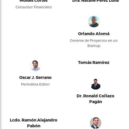
Moises Cortés
Dra. Natalie Pérez Luna
Consultor Financiero
Orlando Alomá
Gerente de Proyectos en un
Startup
Tomás Ramírez
Oscar J. Serrano
Periodista Editor
Dr. Ronald Collazo
Pagán
Lcdo. Ramón Alejandro
Pabón