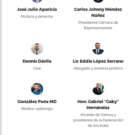
José Julio Aparicio
Carlos Johnny Méndez
Núñez
Política y derecho
Presidente Cámara de
Representantes
Dennis Dávila
Lic Eddie López Serrano
Cine
Abogado y analista político
González Pons MD
Hon. Gabriel “Gaby”
Hernández
Médico radiólogo
Alcalde de Camuy y
presidente de la Federación
de Alcaldes