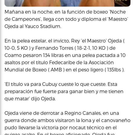
Mañana en la noche, en la función de boxeo ‘Noche
de Campeones’, llega con todo y diploma el ‘Maestro’
Ojeda al Yauco Stadium.
En la pelea estelar, el invicto, Rey ‘el Maestro’ Ojeda (
10-0, 5 KO ) y Fernando Torres ( 18-2-1, 10 KO ) de
Coamo pesaron 134 libras en una pelea pactada a 10
asaltos por el título Fedecaribe de la Asociación
Mundial de Boxeo ( AMB ) en el peso ligero ( 135lbs ).
‘El título va para Cubuy cueste lo que cueste. Esta
preparación fue fuerte para ganar bien y me tienen
que matar’ dijo Ojeda.
Ojeda viene de derrotar a Regino Canales, en una
guerra donde ambos visitaron la lona y el canovaneño
pudo llevarse la victoria por nocaut técnico en el
quinto asalto. En el boxeo aficionado, Ojeda fue