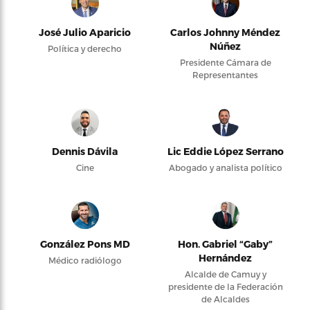
José Julio Aparicio
Carlos Johnny Méndez
Núñez
Política y derecho
Presidente Cámara de
Representantes
Dennis Dávila
Lic Eddie López Serrano
Cine
Abogado y analista político
González Pons MD
Hon. Gabriel “Gaby”
Hernández
Médico radiólogo
Alcalde de Camuy y
presidente de la Federación
de Alcaldes