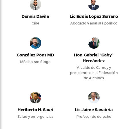
Dennis Dávila
Lic Eddie López Serrano
Cine
Abogado y analista político
González Pons MD
Hon. Gabriel “Gaby”
Hernández
Médico radiólogo
Alcalde de Camuy y
presidente de la Federación
de Alcaldes
Heriberto N. Saurí
Lic Jaime Sanabria
Salud y emergencias
Profesor de derecho