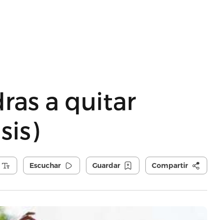
ras a quitar
sis)
Escuchar
Guardar
Compartir