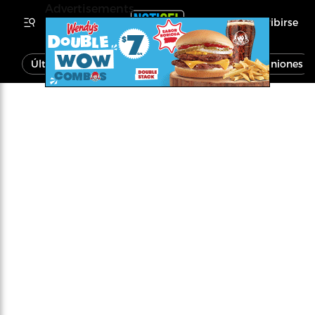
Advertisements
Inscribirse
Última Hora
Noticias
Economía
Opiniones