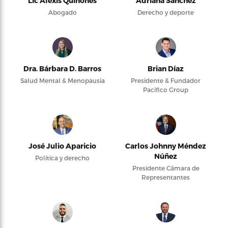
Lic Alexis Quiñones
Adriana Sánchez
Abogado
Derecho y deporte
Dra. Bárbara D. Barros
Brian Díaz
Salud Mental & Menopausia
Presidente & Fundador
Pacifico Group
José Julio Aparicio
Carlos Johnny Méndez
Núñez
Política y derecho
Presidente Cámara de
Representantes