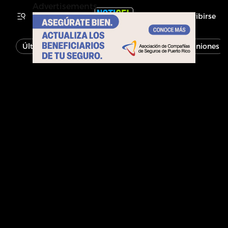
Advertisements
Inscribirse
Última Hora
Noticias
Economía
Opiniones