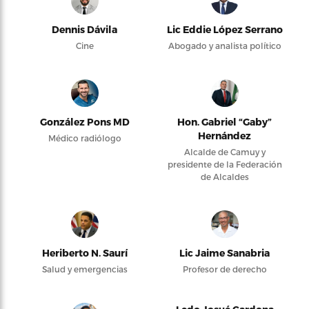
Dennis Dávila
Lic Eddie López Serrano
Cine
Abogado y analista político
González Pons MD
Hon. Gabriel “Gaby”
Hernández
Médico radiólogo
Alcalde de Camuy y
presidente de la Federación
de Alcaldes
Heriberto N. Saurí
Lic Jaime Sanabria
Salud y emergencias
Profesor de derecho