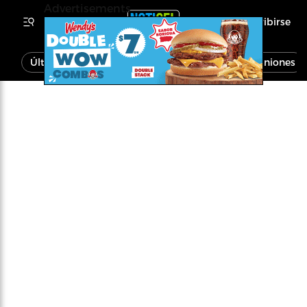
Advertisements
Inscribirse
Última Hora
Noticias
Economía
Opiniones