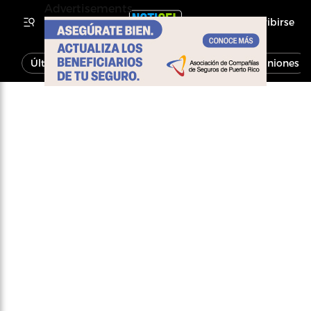
Advertisements
Inscribirse
Última Hora
Noticias
Economía
Opiniones