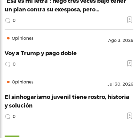
“Esa es mi letra”: negó tres veces bajo tener
un plan contra su exesposa, pero…
0
Opiniones
Ago 3, 2026
Voy a Trump y pago doble
0
Opiniones
Jul 30, 2026
El sinhogarismo juvenil tiene rostro, historia
y solución
0