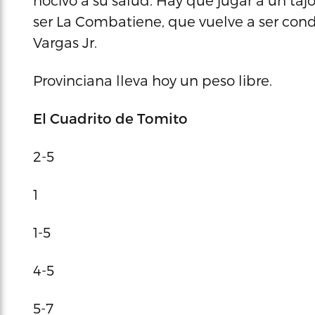
nocivo a su salud. Hay que jugar a un taj
ser La Combatiene, que vuelve a ser cond
Vargas Jr.
Provinciana lleva hoy un peso libre.
El Cuadrito de Tomito
2-5
1
1-5
4-5
5-7