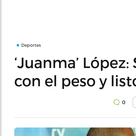
Deportes
‘Juanma’ López:
con el peso y list
0