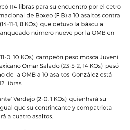
có 114 libras para su encuentro por el cetro
nacional de Boxeo (FIB) a 10 asaltos contra
4-11-1, 8 KOs), que detuvo la báscula
tá ranqueado número nueve por la OMB en
11-0, 10 KOs), campeón peso mosca Juvenil
 mexicano Omar Salado (23-5-2, 14 KOs), pesó
tino de la OMB a 10 asaltos. González está
2 libras.
te’ Verdejo (2-0, 1 KOs), quienhará su
 igual que su contrincante y compatriota
rá a cuatro asaltos.