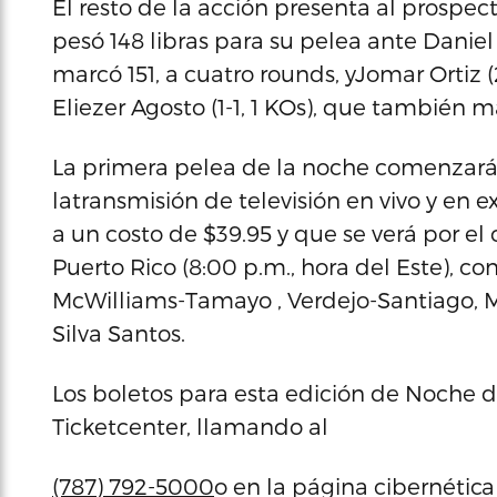
El resto de la acción presenta al prospec
pesó 148 libras para su pelea ante Daniel ‘
marcó 151, a cuatro rounds, yJomar Ortiz (
Eliezer Agosto (1-1, 1 KOs), que también m
La primera pelea de la noche comenzará 
latransmisión de televisión en vivo y en e
a un costo de $39.95 y que se verá por el c
Puerto Rico (8:00 p.m., hora del Este), c
McWilliams-Tamayo , Verdejo-Santiago, M
Silva Santos.
Los boletos para esta edición de Noche
Ticketcenter, llamando al
(787) 792-5000
o en la página cibernética