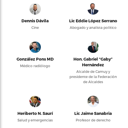
Dennis Dávila
Lic Eddie López Serrano
Cine
Abogado y analista político
González Pons MD
Hon. Gabriel “Gaby”
Hernández
Médico radiólogo
Alcalde de Camuy y
presidente de la Federación
de Alcaldes
Heriberto N. Saurí
Lic Jaime Sanabria
Salud y emergencias
Profesor de derecho