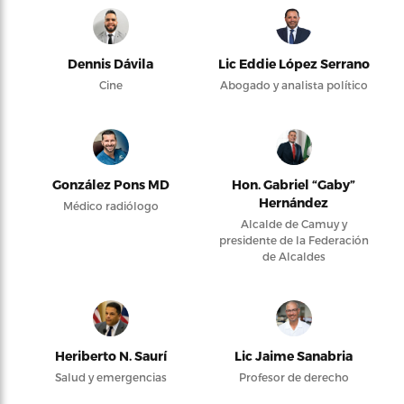
Dennis Dávila
Lic Eddie López Serrano
Cine
Abogado y analista político
González Pons MD
Hon. Gabriel “Gaby”
Hernández
Médico radiólogo
Alcalde de Camuy y
presidente de la Federación
de Alcaldes
Heriberto N. Saurí
Lic Jaime Sanabria
Salud y emergencias
Profesor de derecho