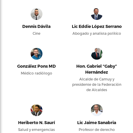
Dennis Dávila
Lic Eddie López Serrano
Cine
Abogado y analista político
González Pons MD
Hon. Gabriel “Gaby”
Hernández
Médico radiólogo
Alcalde de Camuy y
presidente de la Federación
de Alcaldes
Heriberto N. Saurí
Lic Jaime Sanabria
Salud y emergencias
Profesor de derecho