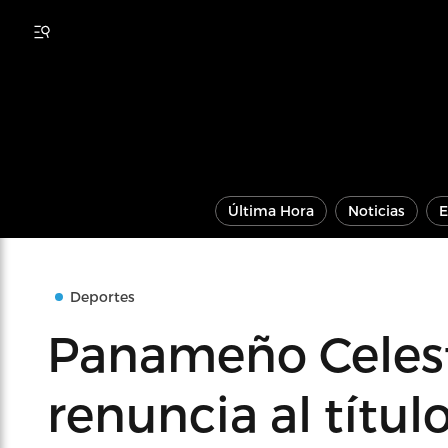
Última Hora
Noticias
E
Deportes
Panameño Celest
renuncia al títul