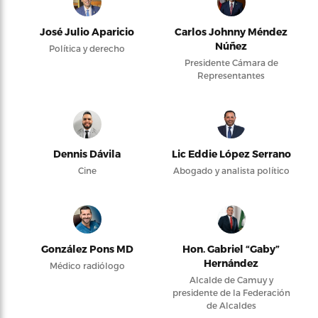
José Julio Aparicio
Carlos Johnny Méndez
Núñez
Política y derecho
Presidente Cámara de
Representantes
Dennis Dávila
Lic Eddie López Serrano
Cine
Abogado y analista político
González Pons MD
Hon. Gabriel “Gaby”
Hernández
Médico radiólogo
Alcalde de Camuy y
presidente de la Federación
de Alcaldes