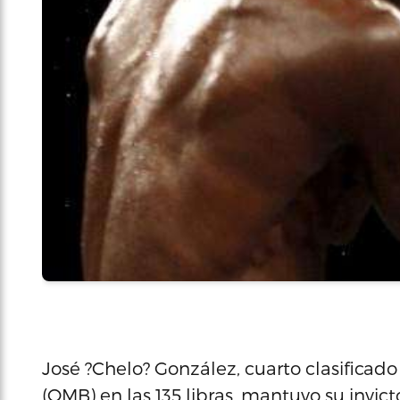
José ?Chelo? González, cuarto clasificad
(OMB) en las 135 libras, mantuvo su invic