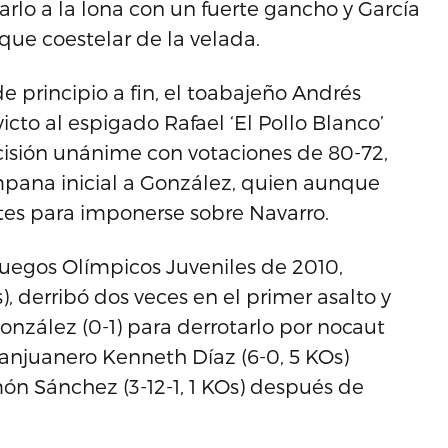
iarlo a la lona con un fuerte gancho y García
que coestelar de la velada.
e principio a fin, el toabajeño Andrés
invicto al espigado Rafael ‘El Pollo Blanco’
cisión unánime con votaciones de 80-72,
mpana inicial a González, quien aunque
tes para imponerse sobre Navarro.
 Juegos Olímpicos Juveniles de 2010,
 derribó dos veces en el primer asalto y
nzález (0-1) para derrotarlo por nocaut
 sanjuanero Kenneth Díaz (6-0, 5 KOs)
món Sánchez (3-12-1, 1 KOs) después de
.