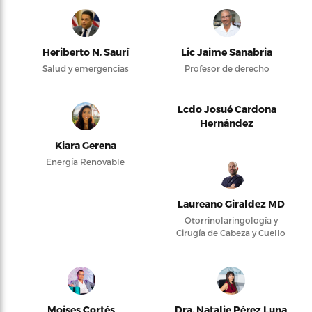
Heriberto N. Saurí
Lic Jaime Sanabria
Salud y emergencias
Profesor de derecho
Lcdo Josué Cardona
Hernández
Kiara Gerena
Energía Renovable
Laureano Giraldez MD
Otorrinolaringología y
Cirugía de Cabeza y Cuello
Moises Cortés
Dra. Natalie Pérez Luna