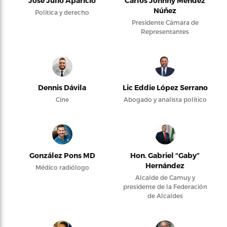
José Julio Aparicio
Carlos Johnny Méndez
Núñez
Política y derecho
Presidente Cámara de
Representantes
Dennis Dávila
Lic Eddie López Serrano
Cine
Abogado y analista político
González Pons MD
Hon. Gabriel “Gaby”
Hernández
Médico radiólogo
Alcalde de Camuy y
presidente de la Federación
de Alcaldes