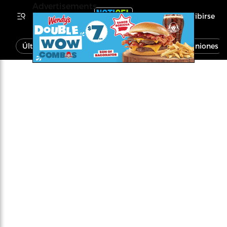
Advertisements
Inscribirse
Última Hora
Noticias
Economía
Opiniones