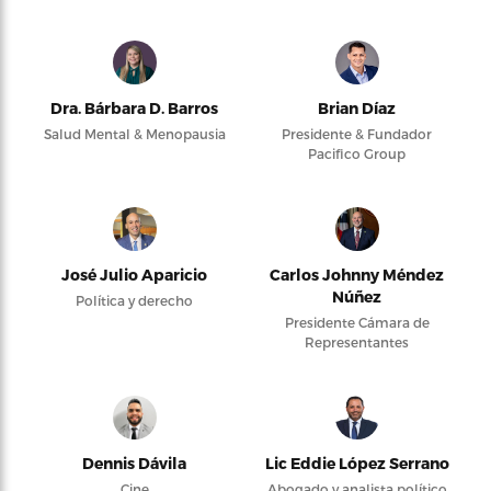
Dra. Bárbara D. Barros
Brian Díaz
Salud Mental & Menopausia
Presidente & Fundador
Pacifico Group
José Julio Aparicio
Carlos Johnny Méndez
Núñez
Política y derecho
Presidente Cámara de
Representantes
Dennis Dávila
Lic Eddie López Serrano
Cine
Abogado y analista político