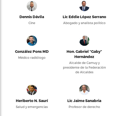
Dennis Dávila
Lic Eddie López Serrano
Cine
Abogado y analista político
González Pons MD
Hon. Gabriel “Gaby”
Hernández
Médico radiólogo
Alcalde de Camuy y
presidente de la Federación
de Alcaldes
Heriberto N. Saurí
Lic Jaime Sanabria
Salud y emergencias
Profesor de derecho