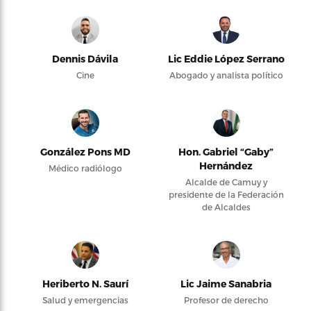
Dennis Dávila
Lic Eddie López Serrano
Cine
Abogado y analista político
González Pons MD
Hon. Gabriel “Gaby”
Hernández
Médico radiólogo
Alcalde de Camuy y
presidente de la Federación
de Alcaldes
Heriberto N. Saurí
Lic Jaime Sanabria
Salud y emergencias
Profesor de derecho