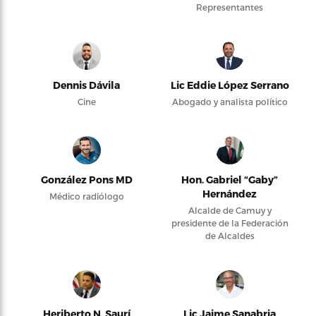
Representantes
Dennis Dávila
Lic Eddie López Serrano
Cine
Abogado y analista político
González Pons MD
Hon. Gabriel “Gaby”
Hernández
Médico radiólogo
Alcalde de Camuy y
presidente de la Federación
de Alcaldes
Heriberto N. Saurí
Lic Jaime Sanabria