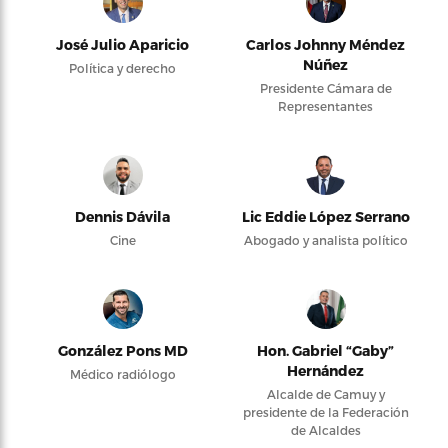
José Julio Aparicio
Carlos Johnny Méndez
Núñez
Política y derecho
Presidente Cámara de
Representantes
Dennis Dávila
Lic Eddie López Serrano
Cine
Abogado y analista político
González Pons MD
Hon. Gabriel “Gaby”
Hernández
Médico radiólogo
Alcalde de Camuy y
presidente de la Federación
de Alcaldes