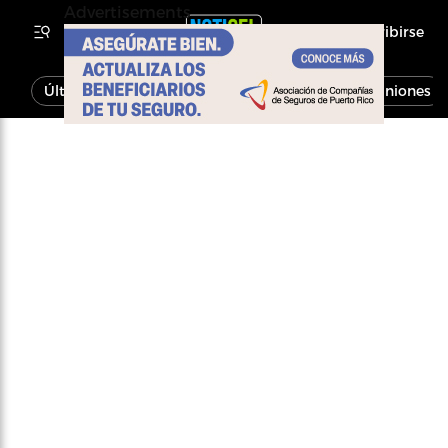
Advertisements
Inscribirse
Última Hora
Noticias
Economía
Opiniones