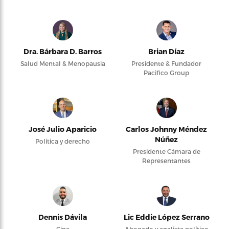
Dra. Bárbara D. Barros
Brian Díaz
Salud Mental & Menopausia
Presidente & Fundador
Pacifico Group
José Julio Aparicio
Carlos Johnny Méndez
Núñez
Política y derecho
Presidente Cámara de
Representantes
Dennis Dávila
Lic Eddie López Serrano
Cine
Abogado y analista político