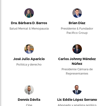
Dra. Bárbara D. Barros
Brian Díaz
Salud Mental & Menopausia
Presidente & Fundador
Pacifico Group
José Julio Aparicio
Carlos Johnny Méndez
Núñez
Política y derecho
Presidente Cámara de
Representantes
Dennis Dávila
Lic Eddie López Serrano
Cine
Abogado y analista político