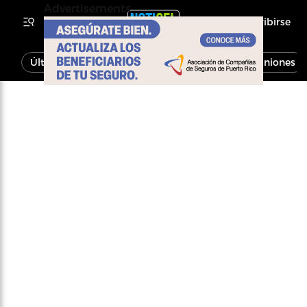
Advertisements
Inscribirse
Última Hora
Noticias
Economía
Opiniones