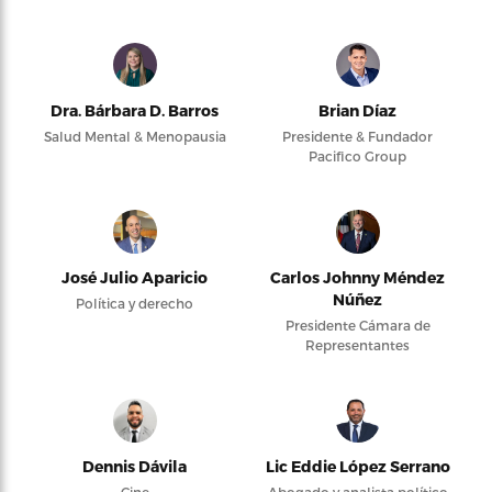
Dra. Bárbara D. Barros
Brian Díaz
Salud Mental & Menopausia
Presidente & Fundador
Pacifico Group
José Julio Aparicio
Carlos Johnny Méndez
Núñez
Política y derecho
Presidente Cámara de
Representantes
Dennis Dávila
Lic Eddie López Serrano
Cine
Abogado y analista político