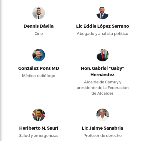
Dennis Dávila
Lic Eddie López Serrano
Cine
Abogado y analista político
González Pons MD
Hon. Gabriel “Gaby”
Hernández
Médico radiólogo
Alcalde de Camuy y
presidente de la Federación
de Alcaldes
Heriberto N. Saurí
Lic Jaime Sanabria
Salud y emergencias
Profesor de derecho