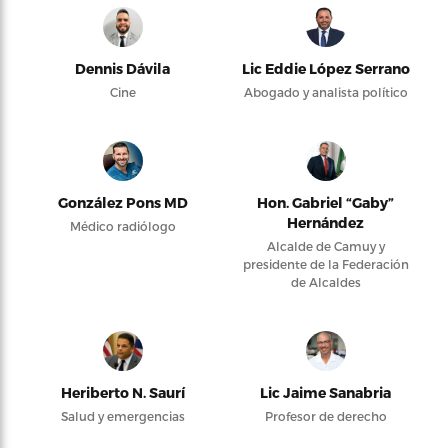
Dennis Dávila
Lic Eddie López Serrano
Cine
Abogado y analista político
González Pons MD
Hon. Gabriel “Gaby”
Hernández
Médico radiólogo
Alcalde de Camuy y
presidente de la Federación
de Alcaldes
Heriberto N. Saurí
Lic Jaime Sanabria
Salud y emergencias
Profesor de derecho