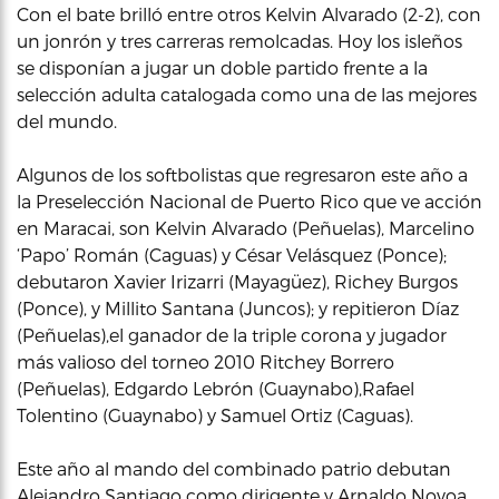
Con el bate brilló entre otros Kelvin Alvarado (2-2), con
un jonrón y tres carreras remolcadas. Hoy los isleños
se disponían a jugar un doble partido frente a la
selección adulta catalogada como una de las mejores
del mundo.
Algunos de los softbolistas que regresaron este año a
la Preselección Nacional de Puerto Rico que ve acción
en Maracai, son Kelvin Alvarado (Peñuelas), Marcelino
‘Papo’ Román (Caguas) y César Velásquez (Ponce);
debutaron Xavier Irizarri (Mayagüez), Richey Burgos
(Ponce), y Millito Santana (Juncos); y repitieron Díaz
(Peñuelas),el ganador de la triple corona y jugador
más valioso del torneo 2010 Ritchey Borrero
(Peñuelas), Edgardo Lebrón (Guaynabo),Rafael
Tolentino (Guaynabo) y Samuel Ortiz (Caguas).
Este año al mando del combinado patrio debutan
Alejandro Santiago como dirigente y Arnaldo Novoa