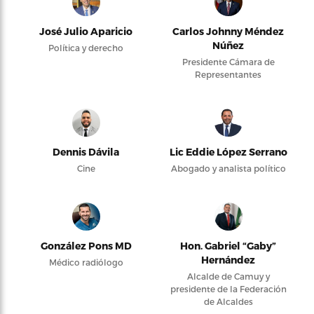
José Julio Aparicio
Carlos Johnny Méndez
Núñez
Política y derecho
Presidente Cámara de
Representantes
Dennis Dávila
Lic Eddie López Serrano
Cine
Abogado y analista político
González Pons MD
Hon. Gabriel “Gaby”
Hernández
Médico radiólogo
Alcalde de Camuy y
presidente de la Federación
de Alcaldes