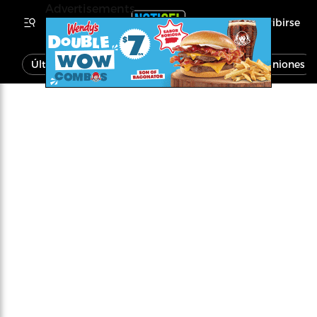
Advertisements
Inscribirse
Última Hora
Noticias
Economía
Opiniones