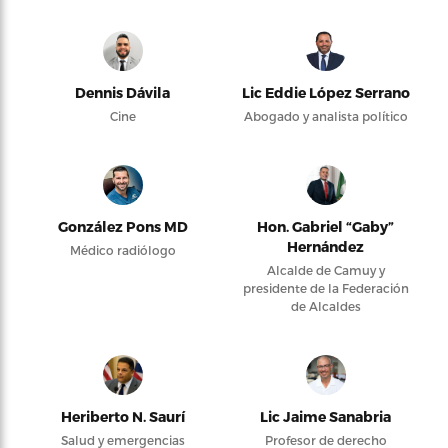
Dennis Dávila
Lic Eddie López Serrano
Cine
Abogado y analista político
González Pons MD
Hon. Gabriel “Gaby”
Hernández
Médico radiólogo
Alcalde de Camuy y
presidente de la Federación
de Alcaldes
Heriberto N. Saurí
Lic Jaime Sanabria
Salud y emergencias
Profesor de derecho