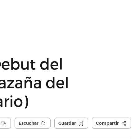
Debut del
azaña del
rio)
Escuchar
Guardar
Compartir