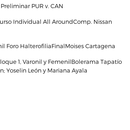
l Preliminar PUR v. CAN
urso Individual All AroundComp. Nissan
l Foro HalterofiliaFinalMoises Cartagena
 Bloque 1, Varonil y FemenilBolerama Tapatío
n; Yoselin León y Mariana Ayala