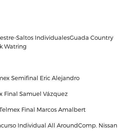
uestre-Saltos IndividualesGuada Country
rk Watring
lmex Semifinal Eric Alejandro
ex Final Samuel Vázquez
. Telmex Final Marcos Amalbert
ncurso Individual All AroundComp. Nissan