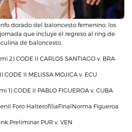
iunfo dorado del baloncesto femenino, los
jornada que incluye el regreso al ring de
sculina de baloncesto.
tami 2) CODE II CARLOS SANTIAGO v. BRA
1) CODE II MELISSA MOJICA v. ECU
tami 1) CODE II PABLO FIGUEROA v. CUBA
nil Foro HalterofiliaFinalNorma Figueroa
ank Preliminar PUR v. VEN