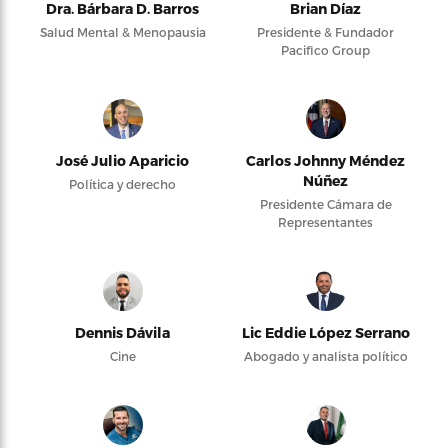
Dra. Bárbara D. Barros
Brian Díaz
Salud Mental & Menopausia
Presidente & Fundador
Pacifico Group
José Julio Aparicio
Carlos Johnny Méndez
Núñez
Política y derecho
Presidente Cámara de
Representantes
Dennis Dávila
Lic Eddie López Serrano
Cine
Abogado y analista político