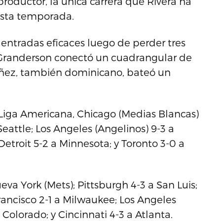
 productor, la única carrera que Rivera ha
esta temporada.
 entradas eficaces luego de perder tres
 Granderson conectó un cuadrangular de
úñez, también dominicano, bateó un
a Liga Americana, Chicago (Medias Blancas)
eattle; Los Angeles (Angelinos) 9-3 a
etroit 5-2 a Minnesota; y Toronto 3-0 a
eva York (Mets); Pittsburgh 4-3 a San Luis;
rancisco 2-1 a Milwaukee; Los Angeles
Colorado; y Cincinnati 4-3 a Atlanta.