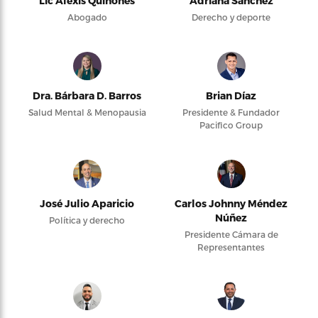
Lic Alexis Quiñones
Adriana Sánchez
Abogado
Derecho y deporte
Dra. Bárbara D. Barros
Brian Díaz
Salud Mental & Menopausia
Presidente & Fundador
Pacifico Group
José Julio Aparicio
Carlos Johnny Méndez
Núñez
Política y derecho
Presidente Cámara de
Representantes