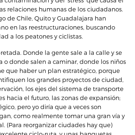
contaminación y del ‘stress’ que causa el
 las relaciones humanas de los ciudadanos.
o de Chile, Quito y Guadalajara han
o en las reestructuraciones, buscando
ad a los peatones y ciclistas.
ada. Donde la gente sale a la calle y se
a o donde salen a caminar, donde los niños
ne que haber un plan estratégico, porque
tifiquen los grandes proyectos de ciudad,
vación, los ejes del sistema de transporte
es hacia el futuro, las zonas de expansión;
gico, pero yo diría que a veces son
gan, como realmente tomar una gran vía y
l. (Para reorganizar ciudades hay que)
excelente ciclo-ruta, y unas banquetas