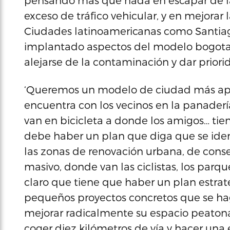
pensando más que nada en escapar de la 
exceso de tráfico vehicular, y en mejorar
Ciudades latinoamericanas como Santiag
implantado aspectos del modelo bogotan
alejarse de la contaminación y dar priorid
‘Queremos un modelo de ciudad más apret
encuentra con los vecinos en la panaderí
van en bicicleta a donde los amigos… tie
debe haber un plan que diga que se iden
las zonas de renovación urbana, de conser
masivo, donde van las ciclistas, los parqu
claro que tiene que haber un plan estraté
pequeños proyectos concretos que se ha
mejorar radicalmente su espacio peatona
coger diez kilómetros de vía y hacer una 