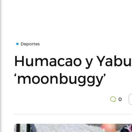
Deportes
Humacao y Yabuc
‘moonbuggy’
0