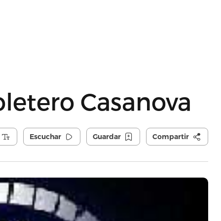
toletero Casanova
Escuchar
Guardar
Compartir