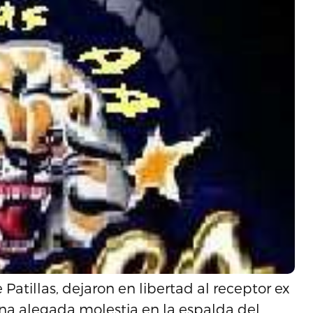
atillas, dejaron en libertad al receptor ex
una alegada molestia en la espalda del