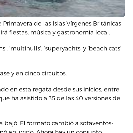
Primavera de las Islas Vírgenes Británicas
luirá fiestas, música y gastronomía local.
, ‘multihulls’, ‘superyachts’ y ‘beach cats’,
ase y en cinco circuitos.
do en esta regata desde sus inicios, entre
 que ha asistido a 35 de las 40 versiones de
cia bajó. El formato cambió a sotaventos-
ornó aburrido. Ahora hay un conjunto