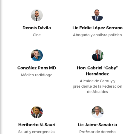
Dennis Dávila
Lic Eddie López Serrano
Cine
Abogado y analista político
González Pons MD
Hon. Gabriel “Gaby”
Hernández
Médico radiólogo
Alcalde de Camuy y
presidente de la Federación
de Alcaldes
Heriberto N. Saurí
Lic Jaime Sanabria
Salud y emergencias
Profesor de derecho