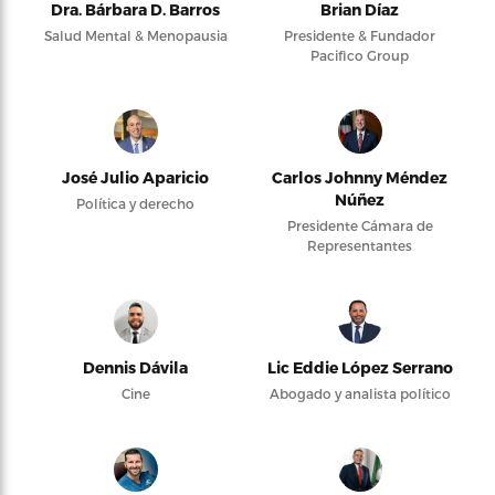
Dra. Bárbara D. Barros
Brian Díaz
Salud Mental & Menopausia
Presidente & Fundador
Pacifico Group
José Julio Aparicio
Carlos Johnny Méndez
Núñez
Política y derecho
Presidente Cámara de
Representantes
Dennis Dávila
Lic Eddie López Serrano
Cine
Abogado y analista político