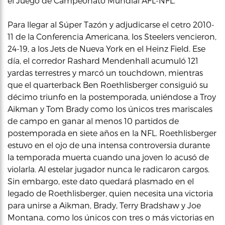
el Juego de Campeonato Mundial AFL-NFL.
Para llegar al Súper Tazón y adjudicarse el cetro 2010-
11 de la Conferencia Americana, los Steelers vencieron,
24-19, a los Jets de Nueva York en el Heinz Field. Ese
día, el corredor Rashard Mendenhall acumuló 121
yardas terrestres y marcó un touchdown, mientras
que el quarterback Ben Roethlisberger consiguió su
décimo triunfo en la postemporada, uniéndose a Troy
Aikman y Tom Brady como los únicos tres mariscales
de campo en ganar al menos 10 partidos de
postemporada en siete años en la NFL. Roethlisberger
estuvo en el ojo de una intensa controversia durante
la temporada muerta cuando una joven lo acusó de
violarla. Al estelar jugador nunca le radicaron cargos.
Sin embargo, este dato quedará plasmado en el
legado de Roethlisberger, quien necesita una victoria
para unirse a Aikman, Brady, Terry Bradshaw y Joe
Montana, como los únicos con tres o más victorias en