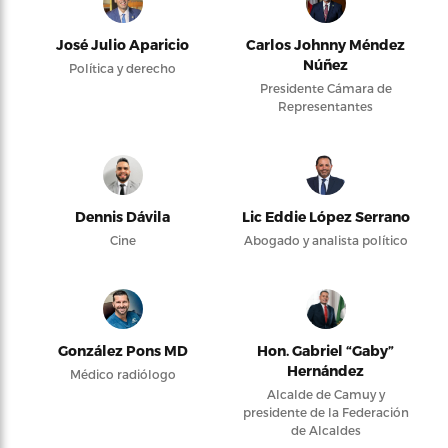
José Julio Aparicio
Carlos Johnny Méndez
Núñez
Política y derecho
Presidente Cámara de
Representantes
Dennis Dávila
Lic Eddie López Serrano
Cine
Abogado y analista político
González Pons MD
Hon. Gabriel “Gaby”
Hernández
Médico radiólogo
Alcalde de Camuy y
presidente de la Federación
de Alcaldes