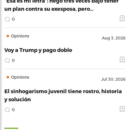
“Esa es mi letra”: negó tres veces bajo tener
un plan contra su exesposa, pero…
0
Opinions
Aug 3, 2026
Voy a Trump y pago doble
0
Opinions
Jul 30, 2026
El sinhogarismo juvenil tiene rostro, historia
y solución
0