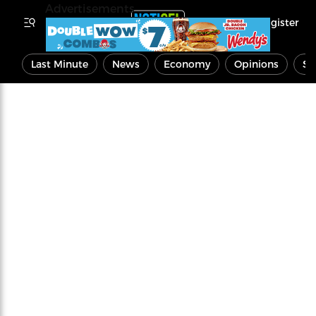
Advertisements
Register
Last Minute
News
Economy
Opinions
Sp