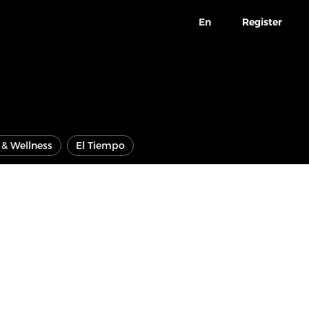
En
Register
e & Wellness
El Tiempo