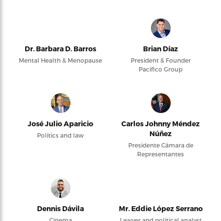
Dr. Barbara D. Barros
Brian Díaz
Mental Health & Menopause
President & Founder
Pacifico Group
José Julio Aparicio
Carlos Johnny Méndez
Núñez
Politics and law
Presidente Cámara de
Representantes
Dennis Dávila
Mr. Eddie López Serrano
Cinema
Lawyer and political analyst