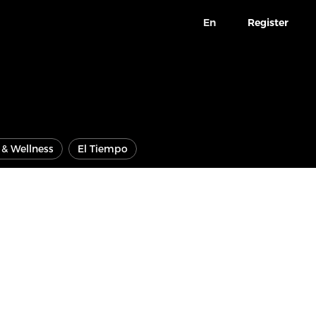
En
Register
e & Wellness
El Tiempo