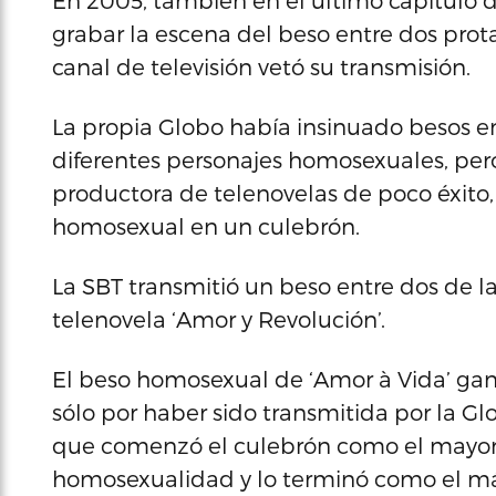
En 2005, también en el último capítulo de
grabar la escena del beso entre dos prot
canal de televisión vetó su transmisión.
La propia Globo había insinuado besos en
diferentes personajes homosexuales, pero
productora de telenovelas de poco éxito,
homosexual en un culebrón.
La SBT transmitió un beso entre dos de l
telenovela ‘Amor y Revolución’.
El beso homosexual de ‘Amor à Vida’ gan
sólo por haber sido transmitida por la G
que comenzó el culebrón como el mayor d
homosexualidad y lo terminó como el más