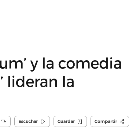
sium’ y la comedia
’ lideran la
Escuchar
Guardar
Compartir