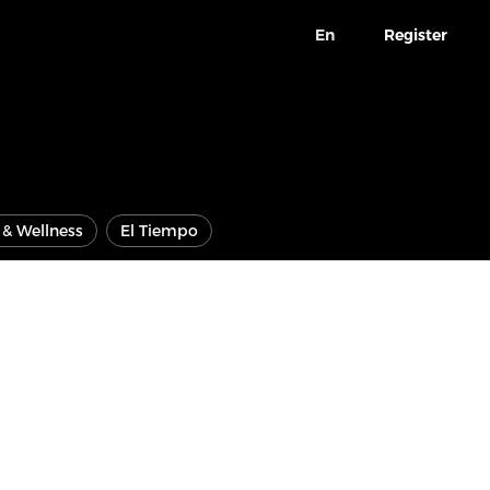
En
Register
e & Wellness
El Tiempo